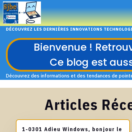
DÉCOUVREZ LES DERNIÈRES INNOVATIONS TECHNOLOG
Bienvenue ! Retrouve
Ce blog est auss
Découvrez des informations et des tendances de pointe
Articles Ré
1-0301 Adieu Windows, bonjour le