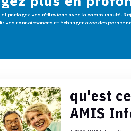
gez plus en profo
s et partagez vos réflexions avec la communauté.
Re
ir vos connaissances et échanger avec des personn
qu'est c
AMIS Inf