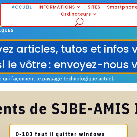
ACCUEIL
INFORMATIONS
SITES
Smartphon
Ordinateurs
IQUES
z articles, tutos et infos
i le vôtre : envoyez-nous 
 qui façonnent le paysage technologique actuel.
cents de SJBE-AMIS 
0-103 faut il quitter windows